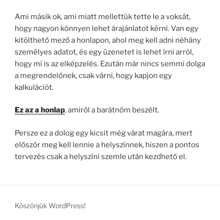
Ami másik ok, ami miatt mellettük tette le a voksát,
hogy nagyon könnyen lehet árajánlatot kérni. Van egy
kitölthető mező a honlapon, ahol meg kell adni néhány
személyes adatot, és egy üzenetet is lehet írni arról,
hogy mi is az elképzelés. Ezután már nincs semmi dolga
a megrendelőnek, csak várni, hogy kapjon egy
kalkulációt.
Ez az a honlap
, amiről a barátnőm beszélt.
Persze ez a dolog egy kicsit még várat magára, mert
először meg kell lennie a helyszínnek, hiszen a pontos
tervezés csak a helyszíni szemle után kezdhető el.
Köszönjük WordPress!