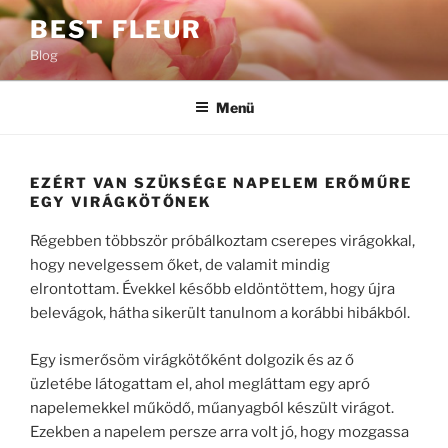
Tartalomhoz
BEST FLEUR
Blog
Menü
EZÉRT VAN SZÜKSÉGE NAPELEM ERŐMŰRE
EGY VIRÁGKÖTŐNEK
Régebben többször próbálkoztam cserepes virágokkal,
hogy nevelgessem őket, de valamit mindig
elrontottam. Évekkel később eldöntöttem, hogy újra
belevágok, hátha sikerült tanulnom a korábbi hibákból.
Egy ismerősöm virágkötőként dolgozik és az ő
üzletébe látogattam el, ahol megláttam egy apró
napelemekkel működő, műanyagból készült virágot.
Ezekben a napelem persze arra volt jó, hogy mozgassa