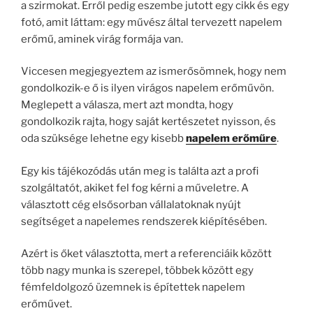
a szirmokat. Erről pedig eszembe jutott egy cikk és egy
fotó, amit láttam: egy művész által tervezett napelem
erőmű, aminek virág formája van.
Viccesen megjegyeztem az ismerősömnek, hogy nem
gondolkozik-e ő is ilyen virágos napelem erőművön.
Meglepett a válasza, mert azt mondta, hogy
gondolkozik rajta, hogy saját kertészetet nyisson, és
oda szüksége lehetne egy kisebb
napelem erőműre
.
Egy kis tájékozódás után meg is találta azt a profi
szolgáltatót, akiket fel fog kérni a műveletre. A
választott cég elsősorban vállalatoknak nyújt
segítséget a napelemes rendszerek kiépítésében.
Azért is őket választotta, mert a referenciáik között
több nagy munka is szerepel, többek között egy
fémfeldolgozó üzemnek is építettek napelem
erőművet.