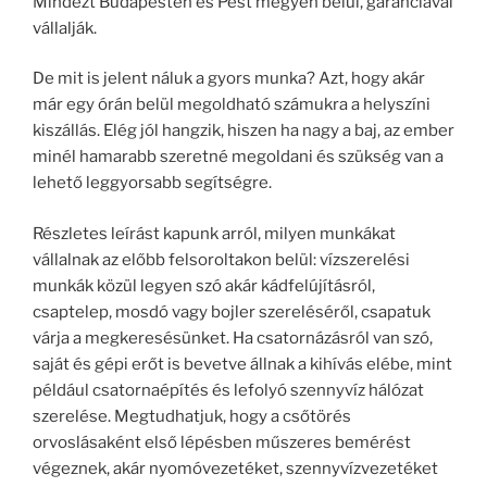
Mindezt Budapesten és Pest megyén belül, garanciával
vállalják.
De mit is jelent náluk a gyors munka? Azt, hogy akár
már egy órán belül megoldható számukra a helyszíni
kiszállás. Elég jól hangzik, hiszen ha nagy a baj, az ember
minél hamarabb szeretné megoldani és szükség van a
lehető leggyorsabb segítségre.
Részletes leírást kapunk arról, milyen munkákat
vállalnak az előbb felsoroltakon belül: vízszerelési
munkák közül legyen szó akár kádfelújításról,
csaptelep, mosdó vagy bojler szereléséről, csapatuk
várja a megkeresésünket. Ha csatornázásról van szó,
saját és gépi erőt is bevetve állnak a kihívás elébe, mint
például csatornaépítés és lefolyó szennyvíz hálózat
szerelése. Megtudhatjuk, hogy a csőtörés
orvoslásaként első lépésben műszeres bemérést
végeznek, akár nyomóvezetéket, szennyvízvezetéket