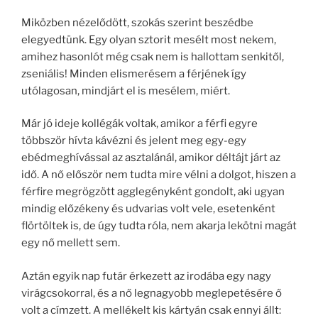
Miközben nézelődött, szokás szerint beszédbe
elegyedtünk. Egy olyan sztorit mesélt most nekem,
amihez hasonlót még csak nem is hallottam senkitől,
zseniális! Minden elismerésem a férjének így
utólagosan, mindjárt el is mesélem, miért.
Már jó ideje kollégák voltak, amikor a férfi egyre
többször hívta kávézni és jelent meg egy-egy
ebédmeghívással az asztalánál, amikor déltájt járt az
idő. A nő először nem tudta mire vélni a dolgot, hiszen a
férfire megrögzött agglegényként gondolt, aki ugyan
mindig előzékeny és udvarias volt vele, esetenként
flörtöltek is, de úgy tudta róla, nem akarja lekötni magát
egy nő mellett sem.
Aztán egyik nap futár érkezett az irodába egy nagy
virágcsokorral, és a nő legnagyobb meglepetésére ő
volt a címzett. A mellékelt kis kártyán csak ennyi állt: