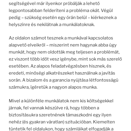
segítségével már ilyenkor próbálják a lehető
legpontosabban felderíteni a probléma okát. Végül
pedig – szükség esetén egy órán belül – kiérkeznek a
helyszínre és nekilátnak a munkálatoknak.
Az oldalon számot tesznek a munkával kapcsolatos
alapvető elveikről – miszerint nem hagynak abba úgy
munkát, hogy nem oldották meg teljesen a problémát,
ez viszont több időt vesz igénybe, mint sok más szerelő
esetében. Az alapos feladatvégzésben hisznek, és
eredeti, minőségi alkatrészeket használnak a javítás
során. A bizalom és a garancia nyújtása létfontosságú
számukra, ígéretük a nagyon alapos munka.
Mivel a különféle munkálatok nem kis költségekkel
járnak, fel vannak készülve rá, hogy többen a
biztosításukra szeretnének támaszkodni egy ilyen
nehéz (és gyakran váratlan) szituációban. Kiemelten
tüntetik fel oldalukon, hogy számláikat elfogadják a