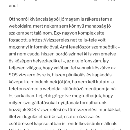
end!
Otthonról kíváncsiságból jómagam is rákerestem a
weboldalra, mert nekem sem könnyű manapság jó
szakembert találnom. Egy nagyon komplex site
fogadott, a https://vizszereles.net telis-tele volt
megannyi információval. Ami legelőször szembeötlik –
ami nem csoda, hiszen bordó színnel ki is van emelve
és középen helyezkedik el –, az a telefonszám. Így
teljesen világos, hogy valóban fel vannak készülve az
SOS vízszerelésre is, hiszen pánikolás és kapkodás
közepette mindenkinek jól jön, ha nem kell kutatni a
telefonszámot a weboldal különböző menüpontjainál
és sarkaiban. Lejjebb görgetve megtudhatjuk, hogy
milyen szolgáltatásokat nyújtanak: fordulhatunk
hozzájuk SOS vízszerelési és fűtésszerelési munkákkal,
illetve duguláselhárítással, csatornázással és
csőtöréssel kapcsolatban is rendelkezésünkre állnak.