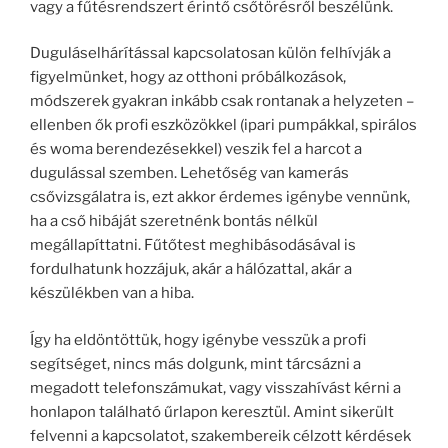
vagy a fűtésrendszert érintő csőtörésről beszélünk.
Duguláselhárítással kapcsolatosan külön felhívják a
figyelmünket, hogy az otthoni próbálkozások,
módszerek gyakran inkább csak rontanak a helyzeten –
ellenben ők profi eszközökkel (ipari pumpákkal, spirálos
és woma berendezésekkel) veszik fel a harcot a
dugulással szemben. Lehetőség van kamerás
csővizsgálatra is, ezt akkor érdemes igénybe vennünk,
ha a cső hibáját szeretnénk bontás nélkül
megállapíttatni. Fűtőtest meghibásodásával is
fordulhatunk hozzájuk, akár a hálózattal, akár a
készülékben van a hiba.
Így ha eldöntöttük, hogy igénybe vesszük a profi
segítséget, nincs más dolgunk, mint tárcsázni a
megadott telefonszámukat, vagy visszahívást kérni a
honlapon található űrlapon keresztül. Amint sikerült
felvenni a kapcsolatot, szakembereik célzott kérdések