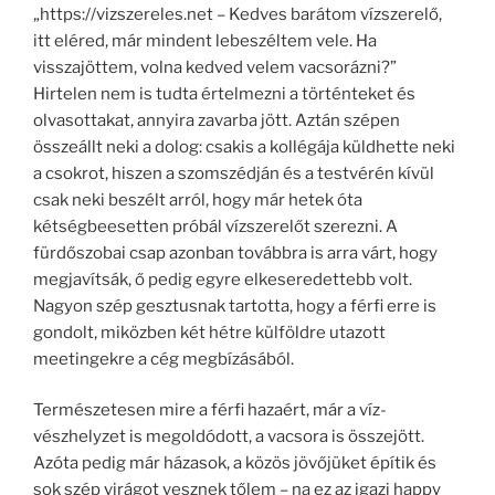
„https://vizszereles.net – Kedves barátom vízszerelő,
itt eléred, már mindent lebeszéltem vele. Ha
visszajöttem, volna kedved velem vacsorázni?”
Hirtelen nem is tudta értelmezni a történteket és
olvasottakat, annyira zavarba jött. Aztán szépen
összeállt neki a dolog: csakis a kollégája küldhette neki
a csokrot, hiszen a szomszédján és a testvérén kívül
csak neki beszélt arról, hogy már hetek óta
kétségbeesetten próbál vízszerelőt szerezni. A
fürdőszobai csap azonban továbbra is arra várt, hogy
megjavítsák, ő pedig egyre elkeseredettebb volt.
Nagyon szép gesztusnak tartotta, hogy a férfi erre is
gondolt, miközben két hétre külföldre utazott
meetingekre a cég megbízásából.
Természetesen mire a férfi hazaért, már a víz-
vészhelyzet is megoldódott, a vacsora is összejött.
Azóta pedig már házasok, a közös jövőjüket építik és
sok szép virágot vesznek tőlem – na ez az igazi happy