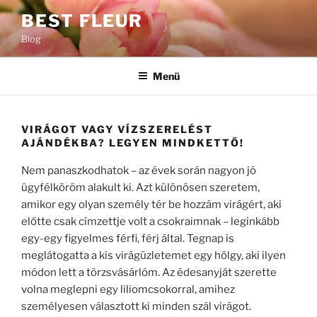
Tartalomhoz
BEST FLEUR
Blog
Menü
VIRÁGOT VAGY VÍZSZERELÉST
AJÁNDÉKBA? LEGYEN MINDKETTŐ!
Nem panaszkodhatok – az évek során nagyon jó
ügyfélköröm alakult ki. Azt különösen szeretem,
amikor egy olyan személy tér be hozzám virágért, aki
előtte csak címzettje volt a csokraimnak – leginkább
egy-egy figyelmes férfi, férj által. Tegnap is
meglátogatta a kis virágüzletemet egy hölgy, aki ilyen
módon lett a törzsvásárlóm. Az édesanyját szerette
volna meglepni egy liliomcsokorral, amihez
személyesen választott ki minden szál virágot.