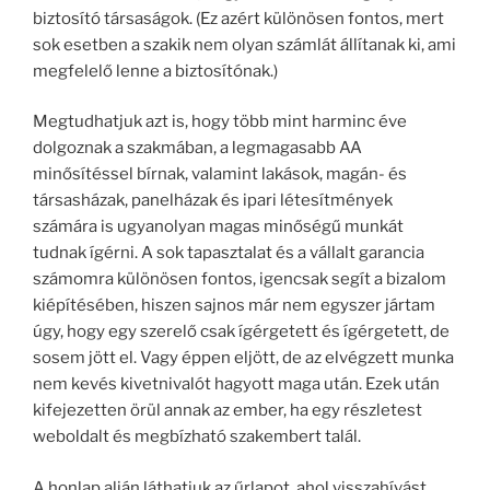
biztosító társaságok. (Ez azért különösen fontos, mert
sok esetben a szakik nem olyan számlát állítanak ki, ami
megfelelő lenne a biztosítónak.)
Megtudhatjuk azt is, hogy több mint harminc éve
dolgoznak a szakmában, a legmagasabb AA
minősítéssel bírnak, valamint lakások, magán- és
társasházak, panelházak és ipari létesítmények
számára is ugyanolyan magas minőségű munkát
tudnak ígérni. A sok tapasztalat és a vállalt garancia
számomra különösen fontos, igencsak segít a bizalom
kiépítésében, hiszen sajnos már nem egyszer jártam
úgy, hogy egy szerelő csak ígérgetett és ígérgetett, de
sosem jött el. Vagy éppen eljött, de az elvégzett munka
nem kevés kivetnivalót hagyott maga után. Ezek után
kifejezetten örül annak az ember, ha egy részletest
weboldalt és megbízható szakembert talál.
A honlap alján láthatjuk az űrlapot, ahol visszahívást