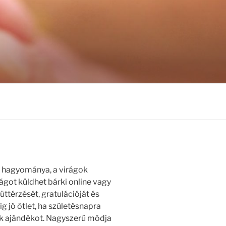
s hagyománya, a virágok
got küldhet bárki online vagy
üttérzését, gratulációját és
g jó ötlet, ha születésnapra
k ajándékot. Nagyszerű módja