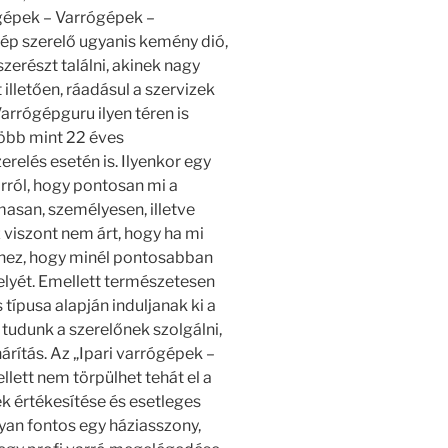
ógépek – Varrógépek –
ép szerelő ugyanis kemény dió,
részt találni, akinek nagy
lletően, ráadásul a szervizek
rrógépguru ilyen téren is
több mint 22 éves
erelés esetén is. Ilyenkor egy
rról, hogy pontosan mi a
asan, személyesen, illetve
 viszont nem árt, hogy ha mi
phez, hogy minél pontosabban
helyét. Emellett természetesen
típusa alapján induljanak ki a
 tudunk a szerelőnek szolgálni,
rítás. Az „Ipari varrógépek –
ett nem törpülhet tehát el a
 értékesítése és esetleges
yan fontos egy háziasszony,