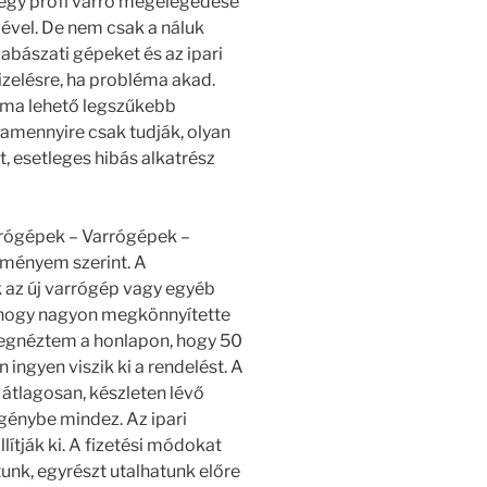
t egy profi varró megelégedése
ével. De nem csak a náluk
bászati gépeket és az ipari
izelésre, ha probléma akad.
éma lehető legszűkebb
 amennyire csak tudják, olyan
, esetleges hibás alkatrész
rrógépek – Varrógépek –
eményem szerint. A
k az új varrógép vagy egyéb
, hogy nagyon megkönnyítette
 megnéztem a honlapon, hogy 50
n ingyen viszik ki a rendelést. A
s átlagosan, készleten lévő
génybe mindez. Az ipari
lítják ki. A fizetési módokat
unk, egyrészt utalhatunk előre