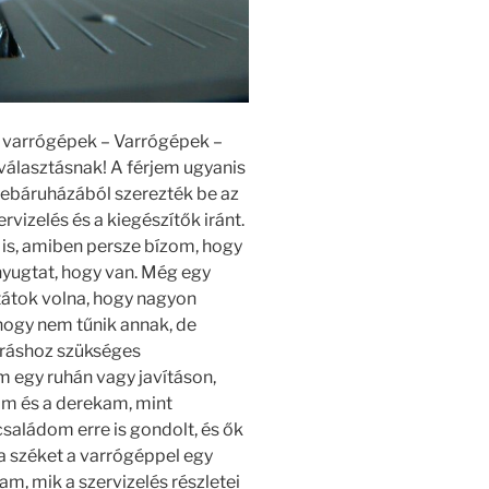
i varrógépek – Varrógépek –
választásnak! A férjem ugyanis
webáruházából szerezték be az
vizelés és a kiegészítők iránt.
 is, amiben persze bízom, hogy
nyugtat, hogy van. Még egy
tátok volna, hogy nagyon
hogy nem tűnik annak, de
rráshoz szükséges
m egy ruhán vagy javításon,
am és a derekam, mint
saládom erre is gondolt, és ők
a széket a varrógéppel egy
tam, mik a szervizelés részletei