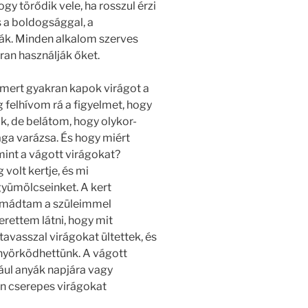
y törődik vele, ha rosszul érzi
 a boldogsággal, a
ták. Minden alkalom szerves
ran használják őket.
ert gyakran kapok virágot a
 felhívom rá a figyelmet, hogy
k, de belátom, hogy olykor-
ga varázsa. És hogy miért
int a vágott virágokat?
olt kertje, és mi
gyümölcseinket. A kert
 imádtam a szüleimmel
erettem látni, hogy mit
avasszal virágokat ültettek, és
nyörködhettünk. A vágott
ául anyák napjára vagy
en cserepes virágokat