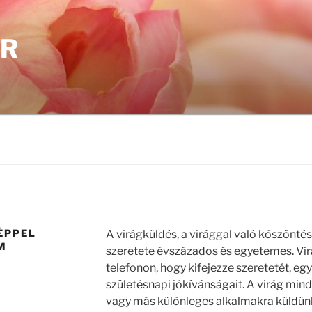
UR
ÉPPEL
A virágküldés, a virággal való köszönté
M
szeretete évszázados és egyetemes. Virá
telefonon, hogy kifejezze szeretetét, egy
születésnapi jókívánságait. A virág mindi
vagy más különleges alkalmakra küldün