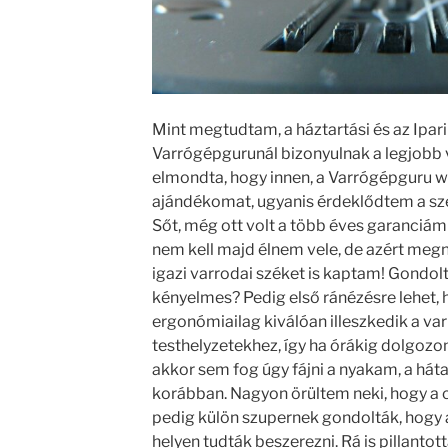
Mint megtudtam, a háztartási és az Ipar
Varrógépgurunál bizonyulnak a legjobb 
elmondta, hogy innen, a Varrógépguru 
ajándékomat, ugyanis érdeklődtem a szer
Sőt, még ott volt a több éves garanciám
nem kell majd élnem vele, de azért meg
igazi varrodai széket is kaptam! Gondol
kényelmes? Pedig első ránézésre lehet, 
ergonómiailag kiválóan illeszkedik a va
testhelyzetekhez, így ha órákig dolgozo
akkor sem fog úgy fájni a nyakam, a hát
korábban. Nagyon örültem neki, hogy a c
pedig külön szupernek gondolták, hogy 
helyen tudták beszerezni. Rá is pillantot