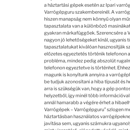
a háztartási gépek esetén az Ipari varr
Varrógépguru szakembereinél. A varróg
hiszen manapság nem könnyű olyan műsze
tapasztalata van a különböző masinákat i
gyakran márkafüggőek. Szerencsére a Va
nagyon jó lehetőségeket kínál, ugyanis 
tapasztalatukat kiválóan hasznosítják sz
előzetes egyeztetés történik telefonon a
probléma, mindez pedig abszolút rugalm
telefonon egyeztetve is történhet. Ehhez
magunk is konyítunk annyira a varrógé
be tudjuk azonosítani a hiba típusát és 
arra is szükségük van, hogy a gép pontos 
helyzetből, így minél több információval
annál hamarabb a végére érhet a hibaelhá
Varrógépek – Varrógépguru” szlogen mell
háztartásban használatos varrógépeknek
javítása sem, ugyanis számukra ugyanol