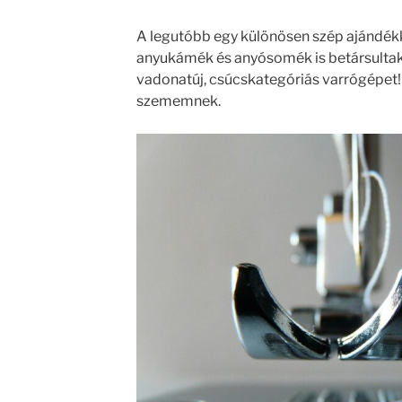
A legutóbb egy különösen szép ajándék
anyukámék és anyósomék is betársultak
vadonatúj, csúcskategóriás varrógépet! 
szememnek.