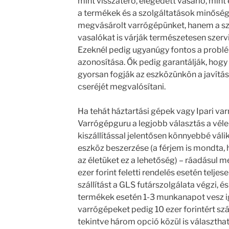
mint visszatérő, elégedett vásárló, min
a termékek és a szolgáltatások minőség
megvásárolt varrógépünket, hanem a sza
vasalókat is várják természetesen szerv
Ezeknél pedig ugyanúgy fontos a probl
azonosítása. Ők pedig garantálják, hogy
gyorsan fogják az eszközünkön a javítást
cseréjét megvalósítani.
Ha tehát háztartási gépek vagy Ipari va
Varrógépguru a legjobb választás a vél
kiszállítással jelentősen könnyebbé váli
eszköz beszerzése (a férjem is mondta
az életüket ez a lehetőség) – ráadásul
ezer forint feletti rendelés esetén teljese
szállítást a GLS futárszolgálata végzi, é
termékek esetén 1-3 munkanapot vesz i
varrógépeket pedig 10 ezer forintért szál
tekintve három opció közül is választhat