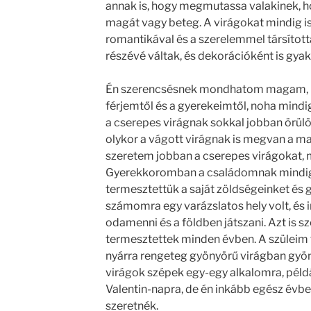
annak is, hogy megmutassa valakinek, hog
magát vagy beteg. A virágokat mindig is
romantikával és a szerelemmel társítot
részévé váltak, és dekorációként is gyak
Én szerencsésnek mondhatom magam, m
férjemtől és a gyerekeimtől, noha mindig
a cserepes virágnak sokkal jobban örülö
olykor a vágott virágnak is megvan a ma
szeretem jobban a cserepes virágokat, m
Gyerekkoromban a családomnak mindig v
termesztettük a saját zöldségeinket és 
számomra egy varázslatos hely volt, és
odamenni és a földben játszani. Azt is sz
termesztettek minden évben. A szüleim t
nyárra rengeteg gyönyörű virágban gyö
virágok szépek egy-egy alkalomra, péld
Valentin-napra, de én inkább egész évb
szeretnék.